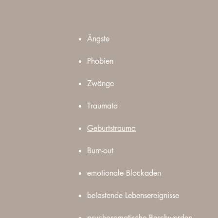
Ängste
Phobien
Zwänge
Traumata
Geburtstrauma
Burn-out
emotionale Blockaden
belastende Lebensereignisse
psychosomatische Beschwerden