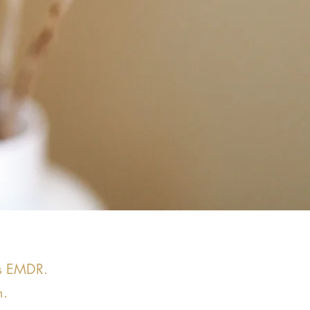
ls EMDR.
h.